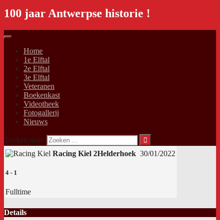
100 jaar Antwerpse historie !
Home
1e Elftal
2e Elftal
3e Elftal
Veteranen
Boekenkast
Videotheek
Fotogallerij
Nieuws
Zoeken naar:
Racing Kiel 2
Helderhoek
30/01/2022
4
-
1
Fulltime
Details