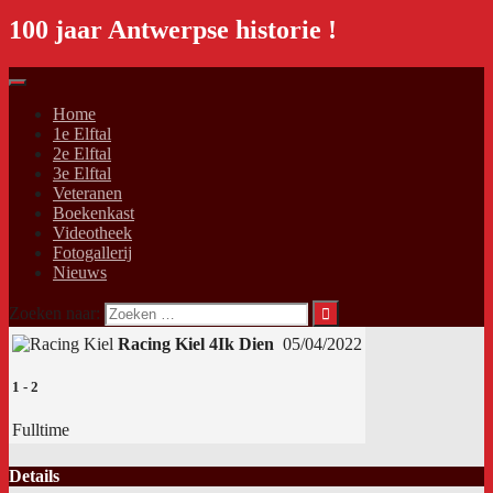
100 jaar Antwerpse historie !
Home
1e Elftal
2e Elftal
3e Elftal
Veteranen
Boekenkast
Videotheek
Fotogallerij
Nieuws
Zoeken naar:
Racing Kiel 4
Ik Dien
05/04/2022
1
-
2
Fulltime
Details