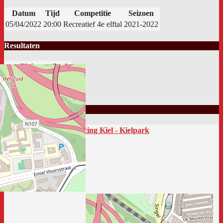
Datum
Tijd
Competitie
Seizoen
05/04/2022
20:00
Recreatief 4e elftal
2021-2022
Resultaten
Club
Goals
Racing Kiel 4
1
Ik Dien
2
Locatie
Racing Kiel - Kielpark