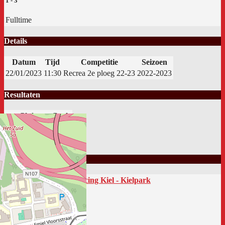
1
-
3
Fulltime
Details
Datum
Tijd
Competitie
Seizoen
22/01/2023
11:30
Recrea 2e ploeg 22-23
2022-2023
Resultaten
Club
Goals
Racing Kiel 2
1
Ik Dien
3
Locatie
Racing Kiel - Kielpark