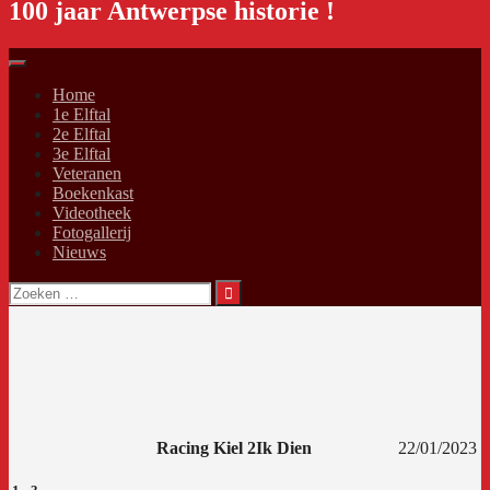
100 jaar Antwerpse historie !
Home
1e Elftal
2e Elftal
3e Elftal
Veteranen
Boekenkast
Videotheek
Fotogallerij
Nieuws
Zoeken
naar:
Racing Kiel 2
Ik Dien
22/01/2023