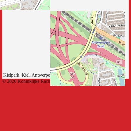
Kielpark, Kiel, Antwerpen, Vlaanderen, 2020, België
© 2026 Koninklijke Racing Kiel FC
Ontworpen door ThemeBoy