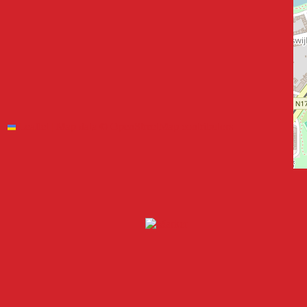
Leaflet
|
Map data ©
OpenStreetMap
contributors