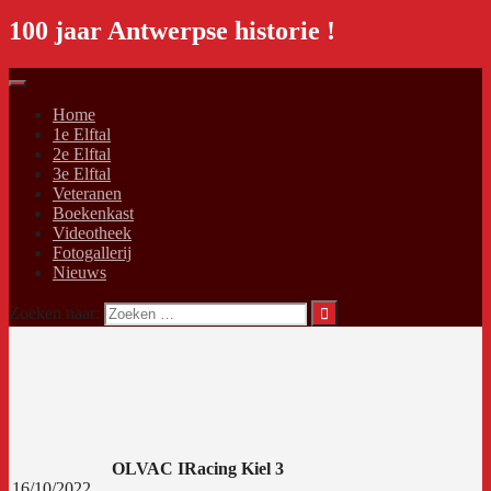
100 jaar Antwerpse historie !
Home
1e Elftal
2e Elftal
3e Elftal
Veteranen
Boekenkast
Videotheek
Fotogallerij
Nieuws
Zoeken naar:
OLVAC I
Racing Kiel 3
16/10/2022