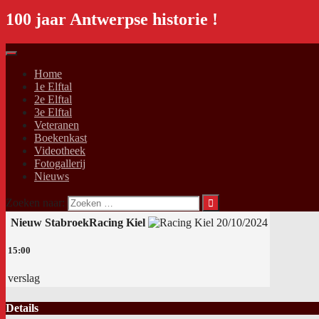
100 jaar Antwerpse historie !
Home
1e Elftal
2e Elftal
3e Elftal
Veteranen
Boekenkast
Videotheek
Fotogallerij
Nieuws
Zoeken naar:
Nieuw Stabroek
Racing Kiel
20/10/2024
15:00
verslag
Details