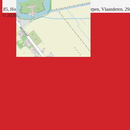
85, Hoogeind, Putte-Stabroek, Stabroek, Antwerpen, Vlaanderen, 29
© 2026 Koninklijke Racing Kiel FC
Ontworpen door ThemeBoy
Leaflet
|
Map data ©
OpenStreetMap
contributors