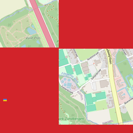
Leaflet
|
Map data ©
OpenStreetMap
contributors