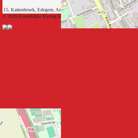
15, Kattenbroek, Edegem, Antwerpen, Vlaanderen, 2650, België
© 2026 Koninklijke Racing Kiel FC
Ontworpen door ThemeBoy