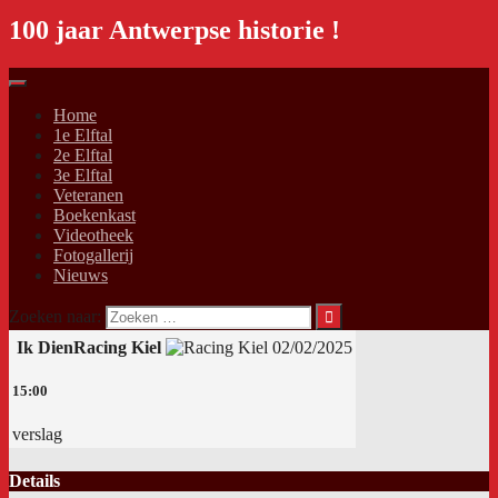
100 jaar Antwerpse historie !
Home
1e Elftal
2e Elftal
3e Elftal
Veteranen
Boekenkast
Videotheek
Fotogallerij
Nieuws
Zoeken naar:
Ik Dien
Racing Kiel
02/02/2025
15:00
verslag
Details