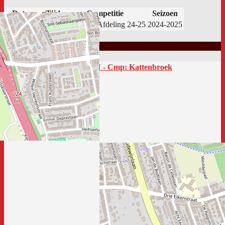
Datum
Tijd
Competitie
Seizoen
02/02/2025
15:00
Recrea 1e Afdeling 24-25
2024-2025
Locatie
F.C. IK DIEN - Cmp: Kattenbroek