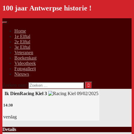
100 jaar Antwerpse historie !
Home
1e Elftal
2e Elftal
3e Elftal
Veteranen
Boekenkast
Videotheek
Fotogallerij
Nieuws
Zoeken naar:
Ik Dien
Racing Kiel 3
09/02/2025
14:30
verslag
Details