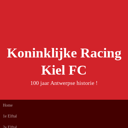
Spring
naar
inhoud
Koninklijke Racing
Kiel FC
100 jaar Antwerpse historie !
Home
1e Elftal
2e Elftal