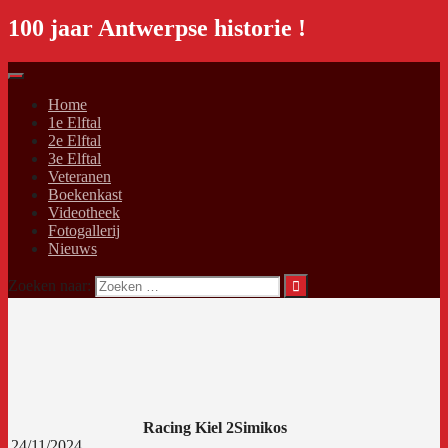
100 jaar Antwerpse historie !
Home
1e Elftal
2e Elftal
3e Elftal
Veteranen
Boekenkast
Videotheek
Fotogallerij
Nieuws
Zoeken naar:
Racing Kiel 2
Simikos
24/11/2024