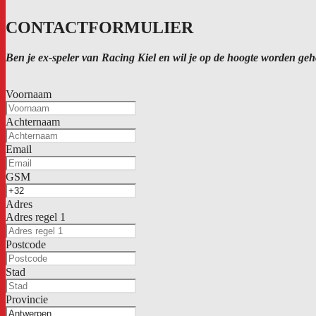
CONTACTFORMULIER
Ben je ex-speler van Racing Kiel en wil je op de hoogte worden geh
Voornaam
Achternaam
Email
GSM
Adres
Adres regel 1
Postcode
Stad
Provincie