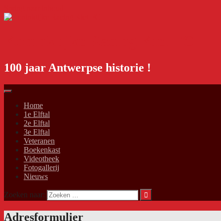
Spring naar inhoud
Koninklijke Racing Kiel FC
100 jaar Antwerpse historie !
Home
1e Elftal
2e Elftal
3e Elftal
Veteranen
Boekenkast
Videotheek
Fotogallerij
Nieuws
Zoeken naar:
Adresformulier