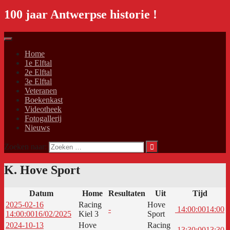
100 jaar Antwerpse historie !
Home
1e Elftal
2e Elftal
3e Elftal
Veteranen
Boekenkast
Videotheek
Fotogallerij
Nieuws
Zoeken naar:
K. Hove Sport
Datum
Home
Resultaten
Uit
Tijd
2025-02-16
Racing
Hove
-
14:00:00
14:00
14:00:00
16/02/2025
Kiel 3
Sport
2024-10-13
Hove
Racing
-
13:30:00
13:30