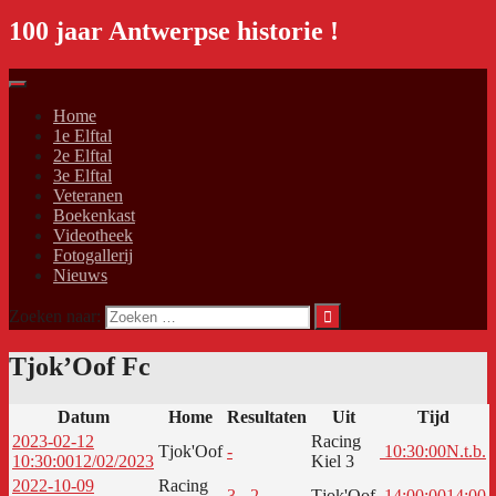
100 jaar Antwerpse historie !
Home
1e Elftal
2e Elftal
3e Elftal
Veteranen
Boekenkast
Videotheek
Fotogallerij
Nieuws
Zoeken naar:
Tjok’Oof Fc
Datum
Home
Resultaten
Uit
Tijd
2023-02-12
Racing
Tjok'Oof
-
10:30:00
N.t.b.
10:30:00
12/02/2023
Kiel 3
2022-10-09
Racing
3 - 2
Tjok'Oof
14:00:00
14:00