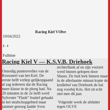
Racing Kiel V
Olve
10/04/2022
2
-
1
Fulltime
Racing Kiel V — K.S.V.B. Driehoek
rechterflank af en zijn voorzet
Onnodig puntenverlies van de
werd binnen gelopen door
Rossoneri van het Kiel. De
Shaun. De buit leek binnen maar
eerste helft verliep gelijkopgaand
in de allerlaatste minuut kopte de
al zag iedereen dat de Racing
krullebol van Driehoek de bal
meer klasse in de ploeg had. Na
nog voorbij Kris. Het zit echt
20 minuten in de 2e helft werd
niet mee dit jaar.
Sylvester “Flash” foutief gehaakt
in het strafschopgebied maar
Volgende week de afsluiter
jammer genoeg faalde Sven
tegen OLVE