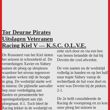
Tor Deurne Pirates
Uitslagen Veteranen
Racing Kiel V — K.S.C. O.L.V.E.
zette zich door en via een bos
De Rossoneri van het Kiel sloten
van benen belandde de bal bij
het seizoen in schoonheid af. De
Devrim die cool afwerkte.
versterkingen Xavier en Sidney
namen de ploeg op sleeptouw
De vets namen nu de wedstrijd
waardoor het niveau tegenover
volledig in handen en op het half
de laatste weken stijl de hoogte
uuur trapte Sidney vanop de
in ging. De wedstrijd startte wel
rechterflank de bal voor doel en
in mineur. De pijlsnelle aanvaller
weer was Devrim bij de pinken.
liep onze verdediging aan
2-1.
flarden en presenteerde het
De 2e helft consolideerde de
openingsdoelpunt aan zijn
Racing de voorsprong en zo kon
ploegmaat. 0-1. Toch bleef de
onze ploeg het seizoen in
Racing lekker in de wedstrijd en