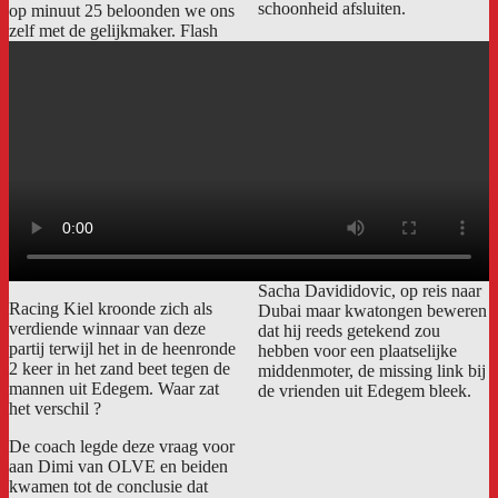
schoonheid afsluiten.
op minuut 25 beloonden we ons
zelf met de gelijkmaker. Flash
Sacha Davididovic, op reis naar
Racing Kiel kroonde zich als
Dubai maar kwatongen beweren
verdiende winnaar van deze
dat hij reeds getekend zou
partij terwijl het in de heenronde
hebben voor een plaatselijke
2 keer in het zand beet tegen de
middenmoter, de missing link bij
mannen uit Edegem. Waar zat
de vrienden uit Edegem bleek.
het verschil ?
De coach legde deze vraag voor
aan Dimi van OLVE en beiden
kwamen tot de conclusie dat