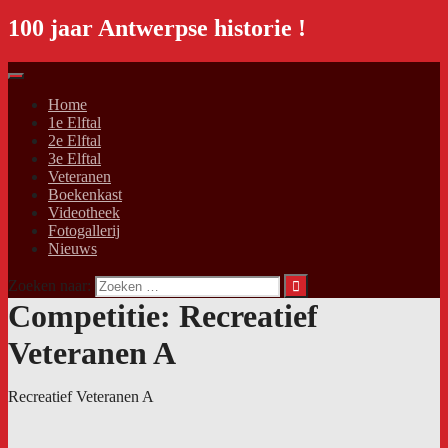
100 jaar Antwerpse historie !
Home
1e Elftal
2e Elftal
3e Elftal
Veteranen
Boekenkast
Videotheek
Fotogallerij
Nieuws
Zoeken naar:
Competitie:
Recreatief
Veteranen A
Recreatief Veteranen A