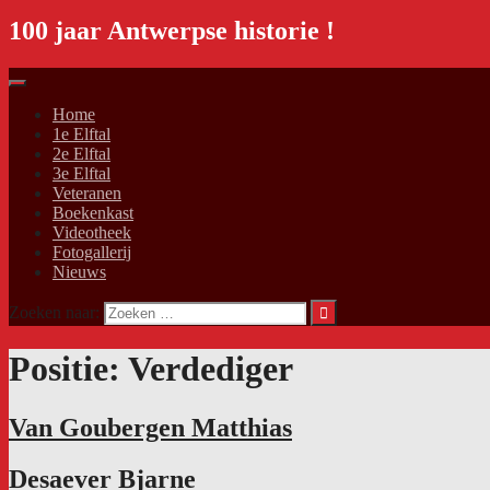
100 jaar Antwerpse historie !
Home
1e Elftal
2e Elftal
3e Elftal
Veteranen
Boekenkast
Videotheek
Fotogallerij
Nieuws
Zoeken naar:
Positie:
Verdediger
Van Goubergen Matthias
Desaever Bjarne