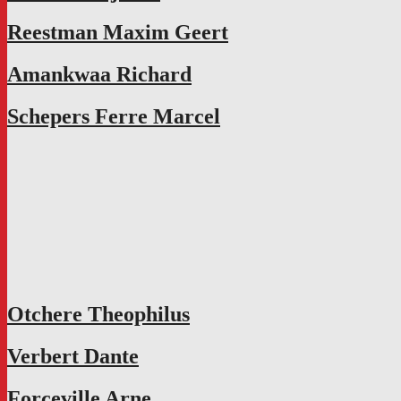
Reestman Maxim Geert
Amankwaa Richard
Schepers Ferre Marcel
Otchere Theophilus
Verbert Dante
Forceville Arne