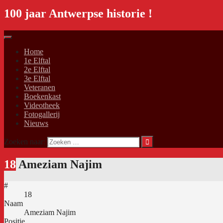
100 jaar Antwerpse historie !
Home
1e Elftal
2e Elftal
3e Elftal
Veteranen
Boekenkast
Videotheek
Fotogallerij
Nieuws
Zoeken naar:
18
Ameziam Najim
#
18
Naam
Ameziam Najim
Positie