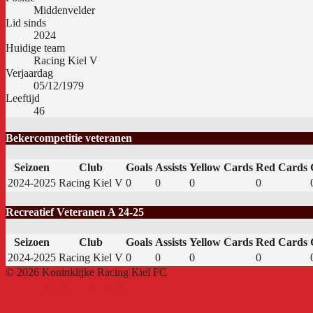
Middenvelder
Lid sinds
2024
Huidige team
Racing Kiel V
Verjaardag
05/12/1979
Leeftijd
46
Bekercompetitie veteranen
Seizoen
Club
Goals
Assists
Yellow Cards
Red Cards
2024-2025
Racing Kiel V
0
0
0
0
Recreatief Veteranen A 24-25
Seizoen
Club
Goals
Assists
Yellow Cards
Red Cards
2024-2025
Racing Kiel V
0
0
0
0
© 2026 Koninklijke Racing Kiel FC
Ontworpen door ThemeBoy