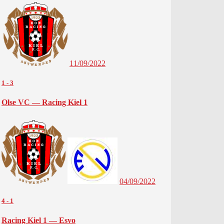
11/09/2022
1
-
3
Olse VC — Racing Kiel 1
04/09/2022
4
-
1
Racing Kiel 1 — Esvo