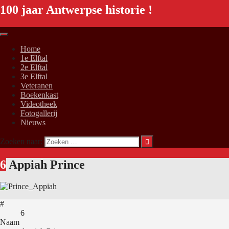
100 jaar Antwerpse historie !
Home
1e Elftal
2e Elftal
3e Elftal
Veteranen
Boekenkast
Videotheek
Fotogallerij
Nieuws
Zoeken naar:
6
Appiah Prince
#
6
Naam