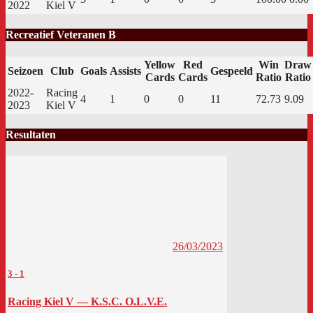
2022
Kiel V
Recreatief Veteranen B
Yellow
Red
Win
Draw
Seizoen
Club
Goals
Assists
Gespeeld
Cards
Cards
Ratio
Ratio
2022-
Racing
4
1
0
0
11
72.73
9.09
2023
Kiel V
Resultaten
26/03/2023
3
-
1
Racing Kiel V — K.S.C. O.L.V.E.