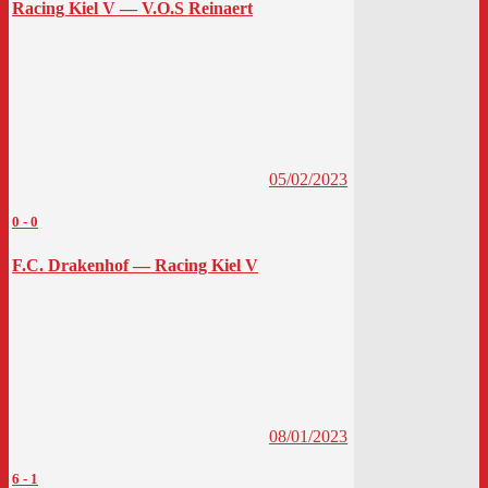
Racing Kiel V — V.O.S Reinaert
05/02/2023
0
-
0
F.C. Drakenhof — Racing Kiel V
08/01/2023
6
-
1