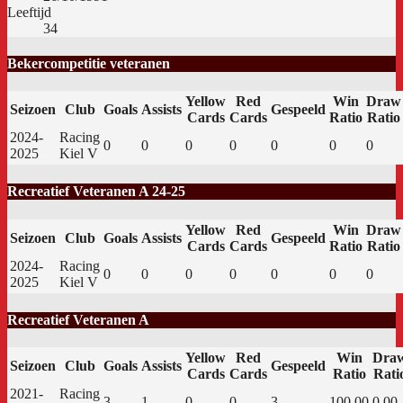
Leeftijd
34
Bekercompetitie veteranen
Yellow
Red
Win
Draw
Seizoen
Club
Goals
Assists
Gespeeld
Cards
Cards
Ratio
Ratio
2024-
Racing
0
0
0
0
0
0
0
2025
Kiel V
Recreatief Veteranen A 24-25
Yellow
Red
Win
Draw
Seizoen
Club
Goals
Assists
Gespeeld
Cards
Cards
Ratio
Ratio
2024-
Racing
0
0
0
0
0
0
0
2025
Kiel V
Recreatief Veteranen A
Yellow
Red
Win
Dra
Seizoen
Club
Goals
Assists
Gespeeld
Cards
Cards
Ratio
Rati
2021-
Racing
3
1
0
0
3
100.00
0.00