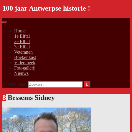
100 jaar Antwerpse historie !
Home
1e Elftal
2e Elftal
3e Elftal
Veteranen
Boekenkast
Videotheek
Fotogallerij
Nieuws
Zoeken naar:
8
Bessems Sidney