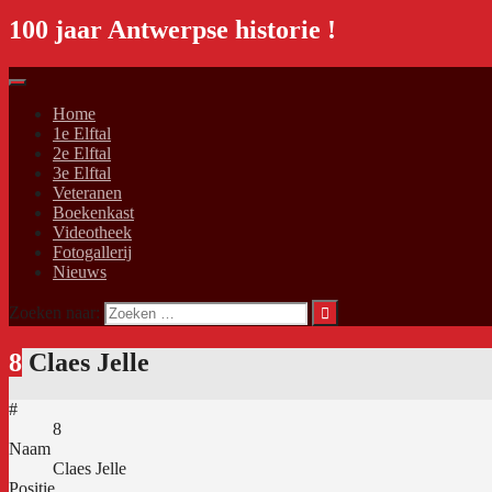
100 jaar Antwerpse historie !
Home
1e Elftal
2e Elftal
3e Elftal
Veteranen
Boekenkast
Videotheek
Fotogallerij
Nieuws
Zoeken naar:
8
Claes Jelle
#
8
Naam
Claes Jelle
Positie