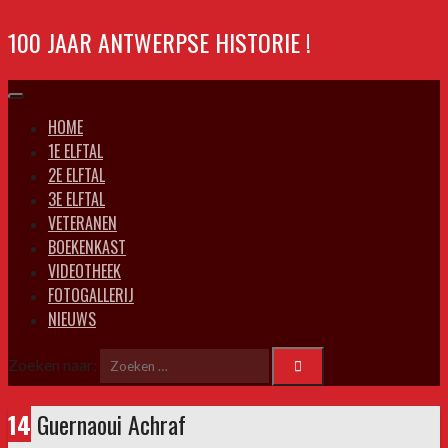
100 JAAR ANTWERPSE HISTORIE !
HOME
1E ELFTAL
2E ELFTAL
3E ELFTAL
VETERANEN
BOEKENKAST
VIDEOTHEEK
FOTOGALLERIJ
NIEUWS
Zoeken naar:
14
Guernaoui Achraf