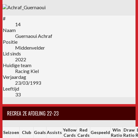
#
14
Naam
Guernaoui Achraf
Positie
Middenvelder
Lid sinds
2022
Huidige team
Racing Kiel
Verjaardag
23/03/1993
Leeftijd
33
RECREA 2E AFDELING 22-23
Yellow
Red
Win
Draw
Seizoen
Club
Goals
Assists
Gespeeld
Cards
Cards
Ratio
Ratio
R