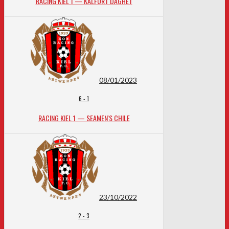
RACING KIEL 1 — KALFORT DAGHET
08/01/2023
6
-
1
RACING KIEL 1 — SEAMEN'S CHILE
23/10/2022
2
-
3