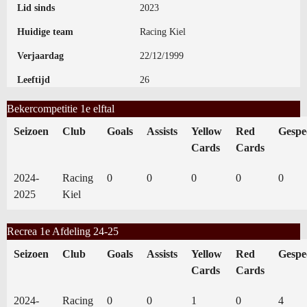
Lid sinds
2023
Huidige team
Racing Kiel
Verjaardag
22/12/1999
Leeftijd
26
Bekercompetitie 1e elftal
Seizoen
Club
Goals
Assists
Yellow
Red
Gespe
Cards
Cards
2024-
Racing
0
0
0
0
0
2025
Kiel
Recrea 1e Afdeling 24-25
Seizoen
Club
Goals
Assists
Yellow
Red
Gespe
Cards
Cards
2024-
Racing
0
0
1
0
4