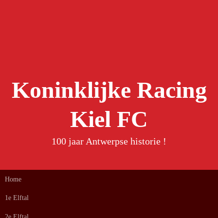
Spring
naar
inhoud
Koninklijke Racing
Kiel FC
100 jaar Antwerpse historie !
Home
1e Elftal
2e Elftal