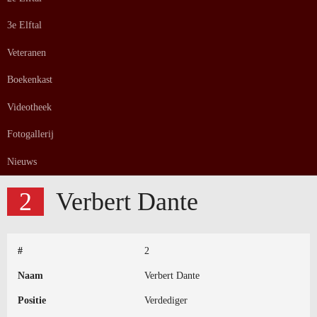
3e Elftal
Veteranen
Boekenkast
Videotheek
Fotogallerij
Nieuws
2
Verbert Dante
#
2
Naam
Verbert Dante
Positie
Verdediger