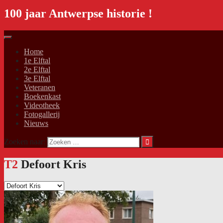
100 jaar Antwerpse historie !
Home
1e Elftal
2e Elftal
3e Elftal
Veteranen
Boekenkast
Videotheek
Fotogallerij
Nieuws
Zoeken naar:
T2
Defoort Kris