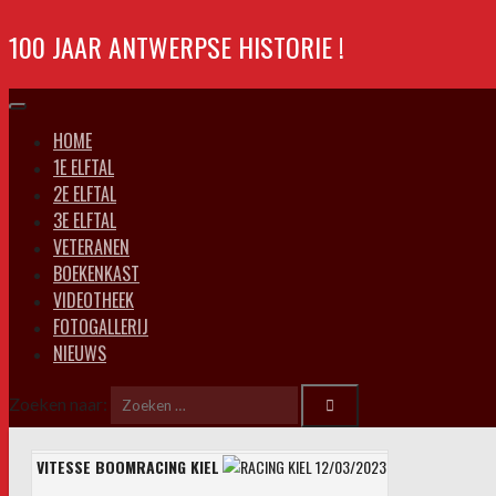
100 JAAR ANTWERPSE HISTORIE !
HOME
1E ELFTAL
2E ELFTAL
3E ELFTAL
VETERANEN
BOEKENKAST
VIDEOTHEEK
FOTOGALLERIJ
NIEUWS
Zoeken naar:
VITESSE BOOM
RACING KIEL
12/03/2023