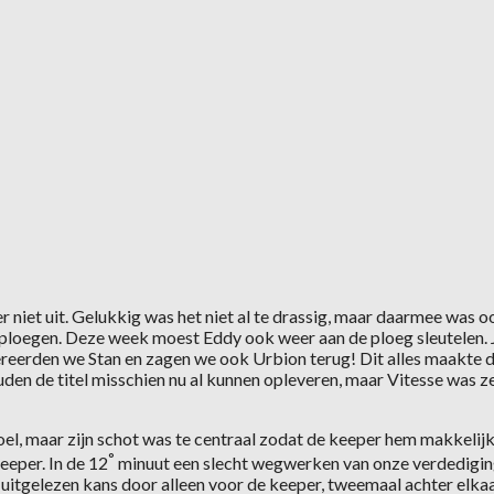
 niet uit. Gelukkig was het niet al te drassig, maar daarmee was o
de ploegen. Deze week moest Eddy ook weer aan de ploeg sleutelen. 
reerden we Stan en zagen we ook Urbion terug! Dit alles maakte d
uden de titel misschien nu al kunnen opleveren, maar Vitesse was z
 doel, maar zijn schot was te centraal zodat de keeper hem makkeli
°
eeper. In de 12
minuut een slecht wegwerken van onze verdediging
uitgelezen kans door alleen voor de keeper, tweemaal achter elkaa