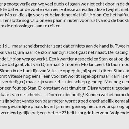
 genoeg verliezen we veel duels of gaan we niet echt door in de due
e bal voor de voeten van een Vitesse aanvaller, deze twijfelt niet 
 Mo en die zijn voorzet belandt net niet bij Urbion. Op het halfuu
. Tenslotte nog Urbion een paar minuten voor rust vanop de backli
 de oplossingen aan te reiken.
 16 … maar scheidsrechter zegt dat er niets aan de hand is. Twee 
al van Djura naar Kenzo maar zijn schot gaat net naast. De Racing
de Urbion weggewerkt. Een kwartier gespeeld en Stan gaat op de r
t: de bal gaat vlot van Djura naar Simon en Mo lanceert Urbion mo
imon in de backlijn van Vitesse opgepikt, hij speelt direct Stan a
omt Vitesse nog eens : een voorzet wordt ingekopt maar Karri is er
rdediger) maar zijn voorzet is niet scherp genoeg. Met nog een di
r een fout op Stan. Er ontstaat wat timult en Djura wordt uitgedaa
 kaart van de scheids ….. Dom en niet nodig! Kunnen we het numerie
 zijn schot vanop een paar meter wordt goed onschadelijk gemaak
 een gevaarlijke plaats levert jammer genoeg niet de voorsprong op
e
 verdiend gelijkspel; een betere 2
helft zorgde hiervoor. Volgende