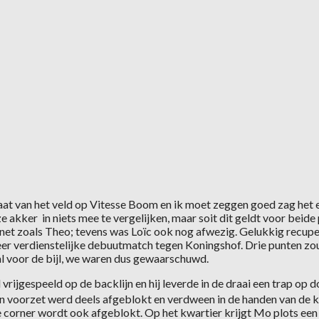
aat van het veld op Vitesse Boom en ik moet zeggen goed zag het er
ze akker in niets mee te vergelijken, maar soit dit geldt voor bei
net zoals Theo; tevens was Loïc ook nog afwezig. Gelukkig recupe
zeer verdienstelijke debuutmatch tegen Koningshof. Drie punten zo
aal voor de bijl, we waren dus gewaarschuwd.
vrijgespeeld op de backlijn en hij leverde in de draai een trap op
jn voorzet werd deels afgeblokt en verdween in de handen van de k
corner wordt ook afgeblokt. Op het kwartier krijgt Mo plots een 