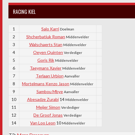
RACING KIEL
1
Salo Karri
Doelman
2
Shcherbatiuk Roman
Middenvelder
3
Walschaerts Stan
Middenvelder
4
Oeyen Quinten
Verdediger
5
Goris Rik
Middenvelder
6
Taeymans Xavier
Middenvelder
7
Terlaan Urbion
Aanvaller
8
Mortelmans Kenzo Jason
Middenvelder
9
Sambou Mbye
Aanvaller
10
Abesadze Zurabi
14
Middenvelder
11
Meijer Simon
Verdediger
12
De Groof Jonas
Verdediger
14
Van Loo Leon
10
Middenvelder
T2:
Marc Desaever