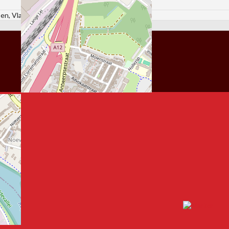
en, Vlaanderen, 2850, België
ributors