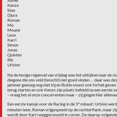
Xavier
Kenzo
Stan
Djura
Roman
Mo
Mounir
Leon
Karri
Simon
Jonas
Quinten
Rik
Urbion
Na de hevige regenval van vrijdag was het uitkijken naar de st
diegene die ons veld (terecht) niet goed vinden … daar was de
jammer genoeg nog niet bij en Robin moest ook forfait geven 
terug starten en ook Kenzo zijn plaats behield na een eerste 
– vraag het al onze concurrenten maar – zij gingen hier allem
Een eerste kansje voor de Racing in de 5° minuut: Urbion werd 
minuten later, Roman vrijgespeeld op de rechterflank, maar zi
wordt door Karri weggeronseld in corner. De daarop volgende 