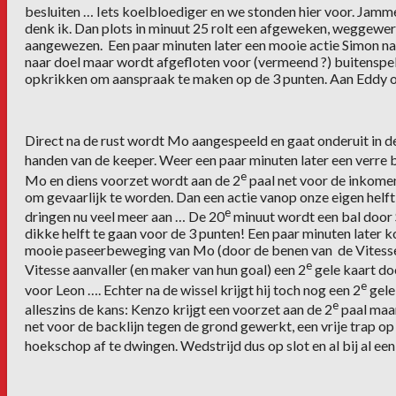
besluiten … Iets koelbloediger en we stonden hier voor. Jammer
denk ik. Dan plots in minuut 25 rolt een afgeweken, weggewerkt
aangewezen. Een paar minuten later een mooie actie Simon naar
naar doel maar wordt afgefloten voor (vermeend ?) buitenspel
opkrikken om aanspraak te maken op de 3 punten. Aan Eddy om
Direct na de rust wordt Mo aangespeeld en gaat onderuit in de
handen van de keeper. Weer een paar minuten later een verre b
e
Mo en diens voorzet wordt aan de 2
paal net voor de inkomen
om gevaarlijk te worden. Dan een actie vanop onze eigen helf
e
dringen nu veel meer aan … De 20
minuut wordt een bal door S
dikke helft te gaan voor de 3 punten! Een paar minuten later k
mooie paseerbeweging van Mo (door de benen van de Vitesse ve
e
Vitesse aanvaller (en maker van hun goal) een 2
gele kaart doo
e
voor Leon …. Echter na de wissel krijgt hij toch nog een 2
gele
e
alleszins de kans: Kenzo krijgt een voorzet aan de 2
paal maar
net voor de backlijn tegen de grond gewerkt, een vrije trap op
hoekschop af te dwingen. Wedstrijd dus op slot en al bij al een