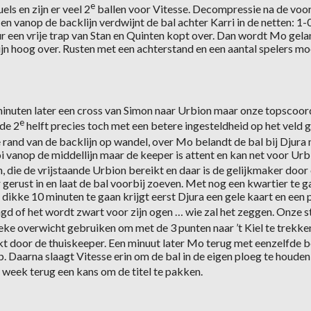
e
ls en zijn er veel 2
ballen voor Vitesse. Decompressie na de voor
en vanop de backlijn verdwijnt de bal achter Karri in de netten: 1
r een vrije trap van Stan en Quinten kopt over. Dan wordt Mo gelan
jn hoog over. Rusten met een achterstand en een aantal spelers m
minuten later een cross van Simon naar Urbion maar onze topscoord
e
 de 2
helft precies toch met een betere ingesteldheid op het veld
and van de backlijn op wandel, over Mo belandt de bal bij Djura m
oi vanop de middellijn maar de keeper is attent en kan net voor 
an, die de vrijstaande Urbion bereikt en daar is de gelijkmaker do
 gerust in en laat de bal voorbij zoeven. Met nog een kwartier te g
kke 10 minuten te gaan krijgt eerst Djura een gele kaart en een pa
gd of het wordt zwart voor zijn ogen … wie zal het zeggen. Onze sta
ke overwicht gebruiken om met de 3 punten naar ’t Kiel te trekken
t door de thuiskeeper. Een minuut later Mo terug met eenzelfde 
. Daarna slaagt Vitesse erin om de bal in de eigen ploeg te houden
 week terug een kans om de titel te pakken.