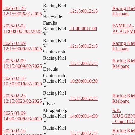
Racing Kiel
2025-01-26
Racing Kiel
V
12:15:00
12:15
12:15:00
26/01/2025
Kielpark
Bacwalde
Familia
2025-02-02
FAMILIA-
Racing Kiel
11:00:00
11:00
11:00:00
02/02/2025
ACADEM
V
Racing Kiel
2025-02-09
Racing Kiel
V
12:15:00
12:15
12:15:00
09/02/2025
Kielpark
Cantincrode
Racing Kiel
2025-02-09
Racing Kiel
V
12:15:00
12:15
12:15:00
09/02/2025
Kielpark
Dracula
Cantincrode
2025-02-16
Racing Kiel
10:30:00
10:30
10:30:00
16/02/2025
V
Racing Kiel
2025-02-23
Racing Kiel
V
12:15:00
12:15
12:15:00
23/02/2025
Kielpark
Olvac
Muggenberg
S.K.
2025-03-09
Racing Kiel
14:00:00
14:00
MUGGEN
14:00:00
09/03/2025
V
- Cmp: FC 
Racing Kiel
2025-03-16
Racing Kiel
V
12:15:00
12:15