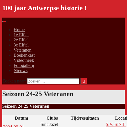
100 jaar Antwerpse historie !
Home
1e Elftal
2e Elftal
3e Elftal
Veteranen
Boekenkast
Videotheek
Fotogallerij
Nieuws
Zoeken naar:
Seizoen 24-25 Veteranen
Seizoen 24-25 Veteranen
Datum
Clubs
Tijd/resultaten
Locat
Sint-Jozef
S.V. SINT-
2024-09-01