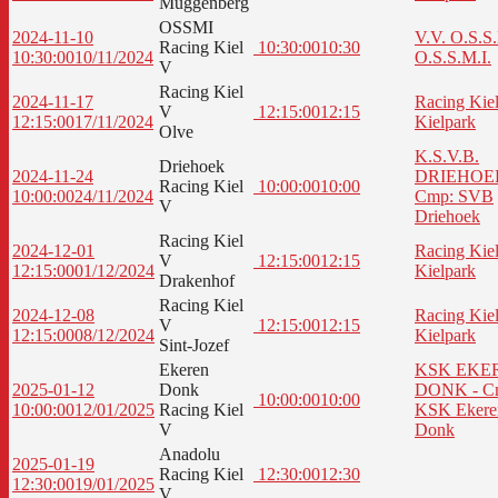
Muggenberg
OSSMI
2024-11-10
V.V. O.S.S.
Racing Kiel
10:30:00
10:30
10:30:00
10/11/2024
O.S.S.M.I.
V
Racing Kiel
2024-11-17
Racing Kiel
V
12:15:00
12:15
12:15:00
17/11/2024
Kielpark
Olve
K.S.V.B.
Driehoek
2024-11-24
DRIEHOEK
Racing Kiel
10:00:00
10:00
10:00:00
24/11/2024
Cmp: SVB
V
Driehoek
Racing Kiel
2024-12-01
Racing Kiel
V
12:15:00
12:15
12:15:00
01/12/2024
Kielpark
Drakenhof
Racing Kiel
2024-12-08
Racing Kiel
V
12:15:00
12:15
12:15:00
08/12/2024
Kielpark
Sint-Jozef
Ekeren
KSK EKE
2025-01-12
Donk
DONK - C
10:00:00
10:00
10:00:00
12/01/2025
Racing Kiel
KSK Ekere
V
Donk
Anadolu
2025-01-19
Racing Kiel
12:30:00
12:30
12:30:00
19/01/2025
V