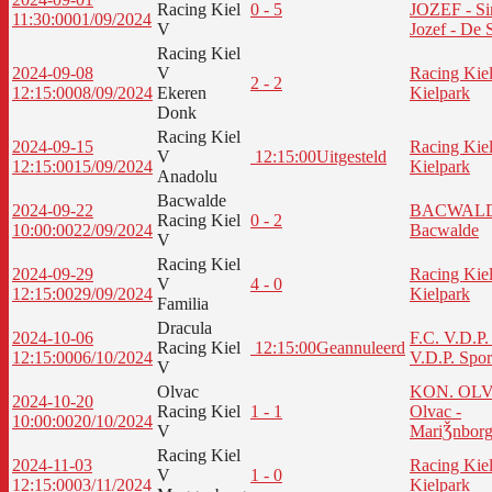
Racing Kiel
0 - 5
JOZEF - Si
11:30:00
01/09/2024
V
Jozef - De 
Racing Kiel
2024-09-08
V
Racing Kiel
2 - 2
12:15:00
08/09/2024
Ekeren
Kielpark
Donk
Racing Kiel
2024-09-15
Racing Kiel
V
12:15:00
Uitgesteld
12:15:00
15/09/2024
Kielpark
Anadolu
Bacwalde
2024-09-22
BACWALD
Racing Kiel
0 - 2
10:00:00
22/09/2024
Bacwalde
V
Racing Kiel
2024-09-29
Racing Kiel
V
4 - 0
12:15:00
29/09/2024
Kielpark
Familia
Dracula
2024-10-06
F.C. V.D.P. 
Racing Kiel
12:15:00
Geannuleerd
12:15:00
06/10/2024
V.D.P. Spor
V
Olvac
KON. OLV
2024-10-20
Racing Kiel
1 - 1
Olvac -
10:00:00
20/10/2024
V
MariǮnbor
Racing Kiel
2024-11-03
Racing Kiel
V
1 - 0
12:15:00
03/11/2024
Kielpark