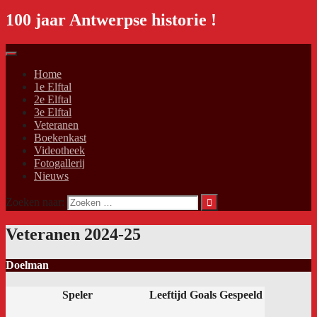
100 jaar Antwerpse historie !
Home
1e Elftal
2e Elftal
3e Elftal
Veteranen
Boekenkast
Videotheek
Fotogallerij
Nieuws
Zoeken naar:
Veteranen 2024-25
Doelman
Speler
Leeftijd
Goals
Gespeeld