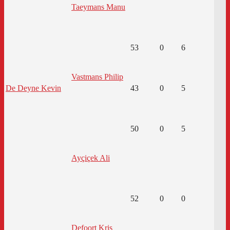
Taeymans Manu
53
0
6
Vastmans Philip
De Deyne Kevin
43
0
5
50
0
5
Ayçiçek Ali
52
0
0
Defoort Kris