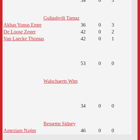
34
0
3
Guliashvili Tamaz
Akbas Yunus Emre
36
0
3
De Loose Zeger
42
0
2
Van Laecke Thomas
42
0
1
53
0
0
Walschaerts Wim
34
0
0
Bessems Sidney
Ameziam Najim
46
0
0